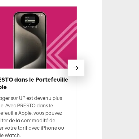
STO dans le Portefeuille
PRESTO dans Goo
ple
Vous pouvez maintena
ger sur UP est devenu plus
votre carte PRESTO 
le! Avec PRESTO dans le
dans Google Wallet, il
efeuille Apple, vous pouvez
de taper sur un appa
iter de la commodité de
au début et à la fin du
r votre tarif avec iPhone ou
le Watch.