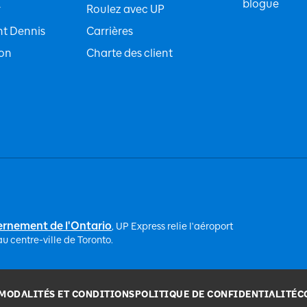
blogue
r
Roulez avec UP
t Dennis
Carrières
ton
Charte des client
n
rnement de l'Ontario
, UP Express relie l'aéroport
u centre-ville de Toronto.
MODALITÉS ET CONDITIONS
POLITIQUE DE CONFIDENTIALITÉ
C