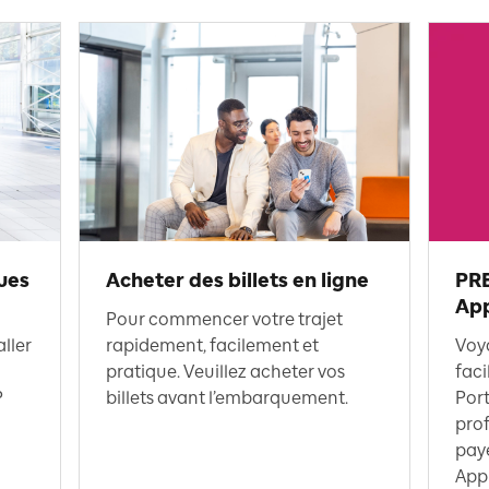
ues
Acheter des billets en ligne
PRE
Ap
Pour commencer votre trajet
ller
rapidement, facilement et
Voya
pratique. Veuillez acheter vos
faci
P
billets avant l’embarquement.
Port
prof
paye
App