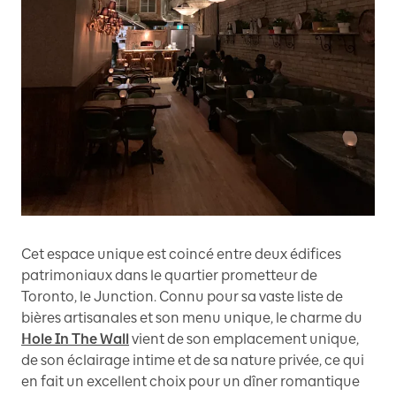
Cet espace unique est coincé entre deux édifices
patrimoniaux dans le quartier prometteur de
Toronto, le Junction. Connu pour sa vaste liste de
bières artisanales et son menu unique, le charme du
Hole In The Wall
vient de son emplacement unique,
de son éclairage intime et de sa nature privée, ce qui
en fait un excellent choix pour un dîner romantique